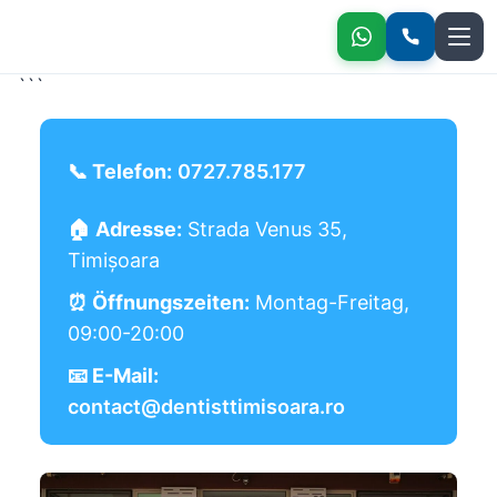
Kontakt - Zahnarztpraxis Temeswar
```
📞 Telefon:
0727.785.177
🏠 Adresse:
Strada Venus 35,
Timișoara
⏰ Öffnungszeiten:
Montag-Freitag,
09:00-20:00
📧 E-Mail:
contact@dentisttimisoara.ro