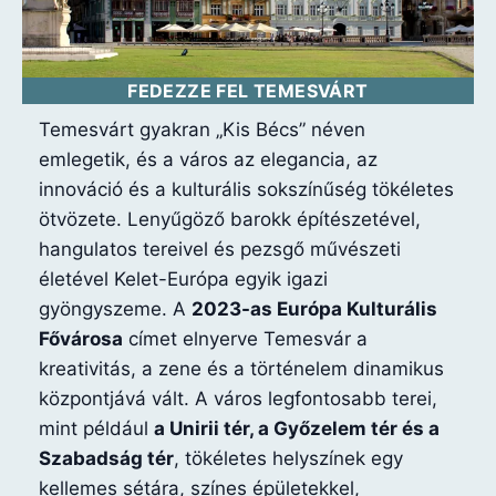
FEDEZZE FEL TEMESVÁRT
Temesvárt gyakran „Kis Bécs” néven
emlegetik, és a város az elegancia, az
innováció és a kulturális sokszínűség tökéletes
ötvözete. Lenyűgöző barokk építészetével,
hangulatos tereivel és pezsgő művészeti
életével Kelet-Európa egyik igazi
gyöngyszeme. A
2023-as Európa Kulturális
Fővárosa
címet elnyerve Temesvár a
kreativitás, a zene és a történelem dinamikus
központjává vált. A város legfontosabb terei,
mint például
a Unirii tér, a Győzelem tér és a
Szabadság tér
, tökéletes helyszínek egy
kellemes sétára, színes épületekkel,