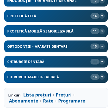
ENDODONȚIE - TRATAMENTE DE CANAL
17
▾
Timișoara
PROTETICĂ FIXĂ
16
▾
PROTETICĂ MOBILĂ ȘI MOBILIZABILĂ
11
▾
ORTODONȚIE – APARATE DENTARE
15
▾
CHIRURGIE DENTARĂ
11
▾
CHIRURGIE MAXILO-FACIALĂ
14
▾
Lista prețuri
Prețuri
Linkuri:
•
•
Abonamente
Rate
Programare
•
•