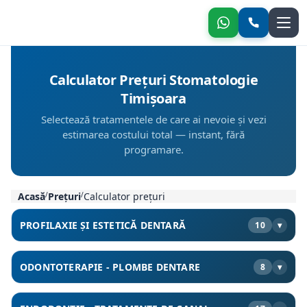
Calculator Prețuri Stomatologie
Timișoara
Selectează tratamentele de care ai nevoie și vezi
estimarea costului total — instant, fără
programare.
Acasă
/
Prețuri
/
Calculator prețuri
Tarife
PROFILAXIE ȘI ESTETICĂ DENTARĂ
10
▾
și
prețuri
ODONTOTERAPIE - PLOMBE DENTARE
8
▾
tratamente
stomatologice