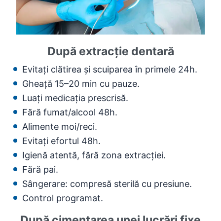
După extracție dentară
Evitați clătirea și scuiparea în primele 24h.
Gheață 15–20 min cu pauze.
Luați medicația prescrisă.
Fără fumat/alcool 48h.
Alimente moi/reci.
Evitați efortul 48h.
Igienă atentă, fără zona extracției.
Fără pai.
Sângerare: compresă sterilă cu presiune.
Control programat.
După cimentarea unei lucrări fixe