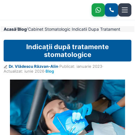
Indicații după tratamente stomatologice
Acasă
/
Blog
/
Cabinet Stomatologic Indicatii Dupa Tratament
Indicații după tratamente
stomatologice
Dr. Vlădescu Răzvan-Alin
·
Publicat:
ianuarie 2023
·
Actualizat:
iunie 2026
·
Blog