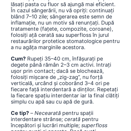
lăsați pasta cu fluor să ajungă mai eficient.
În cazul sângerării, nu vă opriți: continuați
blând 7–10 zile; sângerarea este semn de
inflamație, nu un motiv să renunțați. După
tratamente (fațete, compozite, coroane),
folosiți ață cerată sau superfloss în jurul
restaurărilor protetice stomatologice pentru
a nu agăța marginile acestora.
Cum?
Rupeți 35–40 cm, înfășurați pe
degete până rămân 2–3 cm activi. Intrați
ușor prin contact; dacă se blochează,
folosiți mișcare de „zig-zag”, nu forță
verticală, urcând și coborând 3–4 ori pe
fiecare față interdentară a dinților. Repetați
la fiecare spațiu interdentar iar la final clătiți
simplu cu apă sau cu apă de gură.
Ce tip?
–
Necearată
pentru spații
interdentare strânse;
cerată
pentru
începători și lucrări multiple;
superfloss