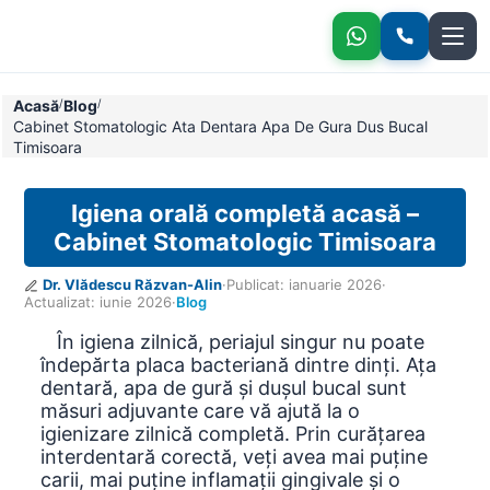
Ața dentară, apa de gură și dușul bucal
Acasă
/
Blog
/
Cabinet Stomatologic Ata Dentara Apa De Gura Dus Bucal
Timisoara
Igiena orală completă acasă –
Cabinet Stomatologic Timisoara
Dr. Vlădescu Răzvan-Alin
·
Publicat:
ianuarie 2026
·
Actualizat:
iunie 2026
·
Blog
În igiena zilnică, periajul singur nu poate
îndepărta placa bacteriană dintre dinți. Ața
dentară, apa de gură și dușul bucal sunt
măsuri adjuvante care vă ajută la o
igienizare zilnică completă. Prin curățarea
interdentară corectă, veți avea mai puține
carii, mai puține inflamații gingivale și o