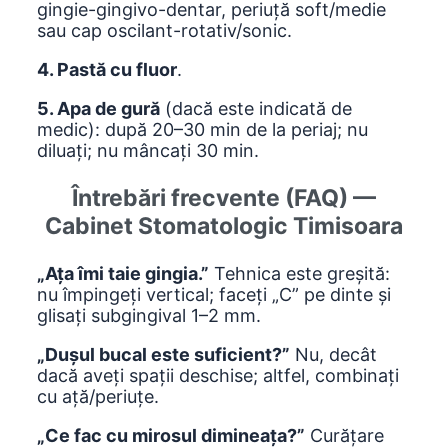
gingie-gingivo-dentar, periuță soft/medie
sau cap oscilant-rotativ/sonic.
4. Pastă cu fluor
.
5. Apa de gură
(dacă este indicată de
medic): după 20–30 min de la periaj; nu
diluați; nu mâncați 30 min.
Întrebări frecvente (FAQ) —
Cabinet Stomatologic Timisoara
„Ața îmi taie gingia.”
Tehnica este greșită:
nu împingeți vertical; faceți „C” pe dinte și
glisați subgingival 1–2 mm.
„Dușul bucal este suficient?”
Nu, decât
dacă aveți spații deschise; altfel, combinați
cu ață/periuțe.
„Ce fac cu mirosul dimineața?”
Curățare