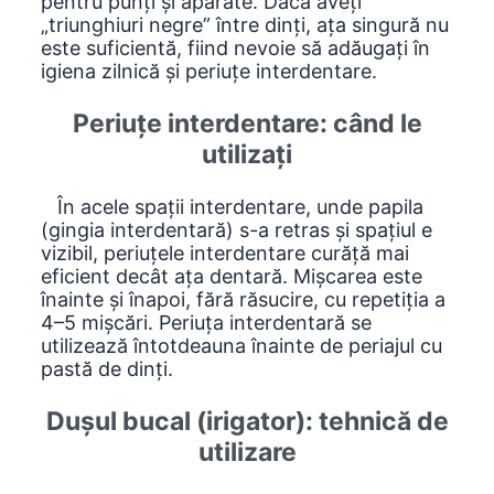
pentru punți și aparate. Dacă aveți
„triunghiuri negre” între dinți, ața singură nu
este suficientă, fiind nevoie să adăugați în
igiena zilnică și periuțe interdentare.
Periuțe interdentare: când le
utilizați
În acele spații interdentare, unde papila
(gingia interdentară) s-a retras și spațiul e
vizibil, periuțele interdentare curăță mai
eficient decât ața dentară. Mișcarea este
înainte și înapoi, fără răsucire, cu repetiția a
4–5 mișcări. Periuța interdentară se
utilizează întotdeauna înainte de periajul cu
pastă de dinți.
Dușul bucal (irigator): tehnică de
utilizare