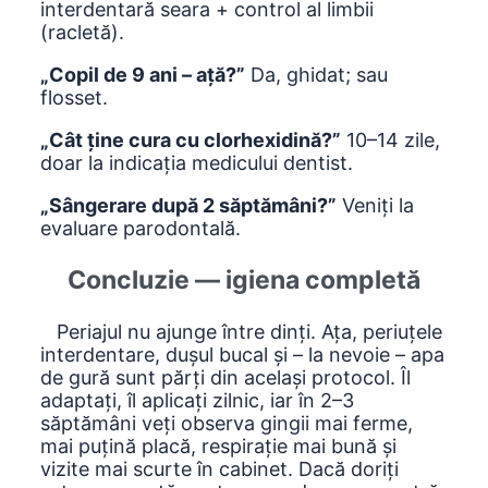
interdentară seara + control al limbii
(racletă).
„Copil de 9 ani – ață?”
Da, ghidat; sau
flosset.
„Cât ține cura cu clorhexidină?”
10–14 zile,
doar la indicația medicului dentist.
„Sângerare după 2 săptămâni?”
Veniți la
evaluare parodontală.
Concluzie — igiena completă
Periajul nu ajunge între dinți. Ața, periuțele
interdentare, dușul bucal și – la nevoie – apa
de gură sunt părți din același protocol. Îl
adaptați, îl aplicați zilnic, iar în 2–3
săptămâni veți observa gingii mai ferme,
mai puțină placă, respirație mai bună și
vizite mai scurte în cabinet. Dacă doriți