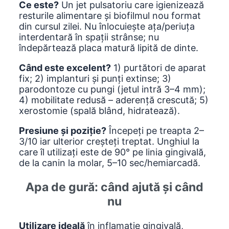
Ce este?
Un jet pulsatoriu care igienizează
resturile alimentare și biofilmul nou format
din cursul zilei. Nu înlocuiește ața/periuța
interdentară în spații strânse; nu
îndepărtează placa matură lipită de dinte.
Când este excelent?
1) purtători de aparat
fix; 2) implanturi și punți extinse; 3)
parodontoze cu pungi (jetul intră 3–4 mm);
4) mobilitate redusă – aderență crescută; 5)
xerostomie (spală blând, hidratează).
Presiune și poziție?
Începeți pe treapta 2–
3/10 iar ulterior creșteți treptat. Unghiul la
care îl utilizați este de 90° pe linia gingivală,
de la canin la molar, 5–10 sec/hemiarcadă.
Apa de gură: când ajută și când
nu
Utilizare ideală
în inflamație gingivală,