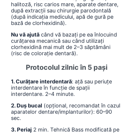
halitoză, risc carios mare, aparate dentare,
după extracții sau chirurgie parodontală
(după indicația medicului, apă de gură pe
bază de clorhexidină).
Nu vă ajută
când vă bazați pe ea înlocuind
curățarea mecanică sau când utilizați
clorhexidină mai mult de 2–3 săptămâni
(risc de colorație dentară).
Protocolul zilnic în 5 pași
1. Curățare interdentară
: ață sau periuțe
interdentare în funcție de spații
interdentare. 2–4 minute.
2. Duș bucal
(opțional, recomandat în cazul
aparatelor dentare/implanturilor): 60–90
sec.
3. Periaj
2 min. Tehnică Bass modificată pe