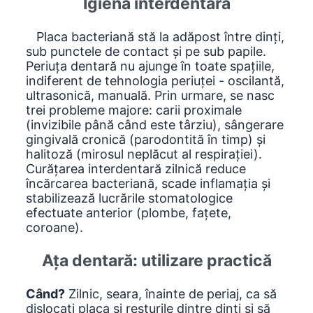
Igiena interdentară
Placa bacteriană stă la adăpost între dinți,
sub punctele de contact și pe sub papile.
Periuța dentară nu ajunge în toate spațiile,
indiferent de tehnologia periuței - oscilantă,
ultrasonică, manuală. Prin urmare, se nasc
trei probleme majore: carii proximale
(invizibile până când este târziu), sângerare
gingivală cronică (parodontită în timp) și
halitoză (mirosul neplăcut al respirației).
Curățarea interdentară zilnică reduce
încărcarea bacteriană, scade inflamația și
stabilizează lucrările stomatologice
efectuate anterior (plombe, fațete,
coroane).
Ața dentară: utilizare practică
Când?
Zilnic, seara, înainte de periaj, ca să
dislocați placa și resturile dintre dinți și să